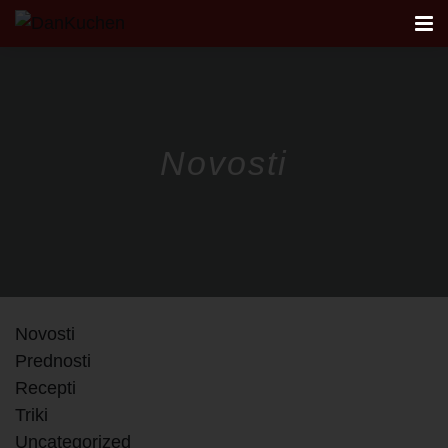
AKTUALNO
Novosti
KUHINJE
FIRST
DANKÜCHEN STUDIO
Novosti
NAČRTOVANJE KUHINJE
Prednosti
Recepti
KONTAKT
Triki
Uncategorized