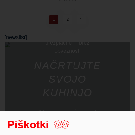
1
2
>
[newslist]
brezplačno in brez
obveznosti
NAČRTUJTE
SVOJO
KUHINJO
v 7 korakih do vaše sanjske
kuhinje
Piškotki
REZERVIRAJTE TERMIN