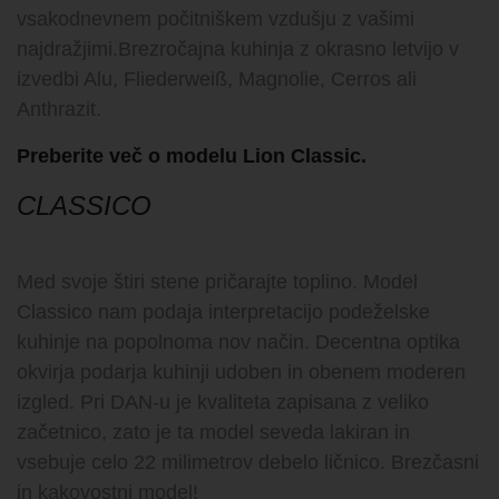
vsakodnevnem počitniškem vzdušju z vašimi
najdražjimi.Brezročajna kuhinja z okrasno letvijo v
izvedbi Alu, Fliederweiß, Magnolie, Cerros ali
Anthrazit.
Preberite več o modelu Lion Classic.
CLASSICO
Med svoje štiri stene pričarajte toplino. Model
Classico nam podaja interpretacijo podeželske
kuhinje na popolnoma nov način. Decentna optika
okvirja podarja kuhinji udoben in obenem moderen
izgled. Pri DAN-u je kvaliteta zapisana z veliko
začetnico, zato je ta model seveda lakiran in
vsebuje celo 22 milimetrov debelo ličnico. Brezčasni
in kakovostni model!