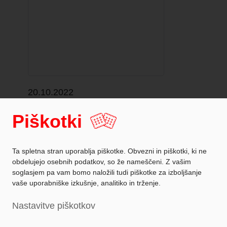
20.10.2022
NOVO, NOVO, NOVO!
Piškotki
Ta spletna stran uporablja piškotke. Obvezni in piškotki, ki ne
obdelujejo osebnih podatkov, so že nameščeni. Z vašim
soglasjem pa vam bomo naložili tudi piškotke za izboljšanje
vaše uporabniške izkušnje, analitiko in trženje.
Zaščita podatkov
Nastavitve piškotkov
Podatki o podjetju