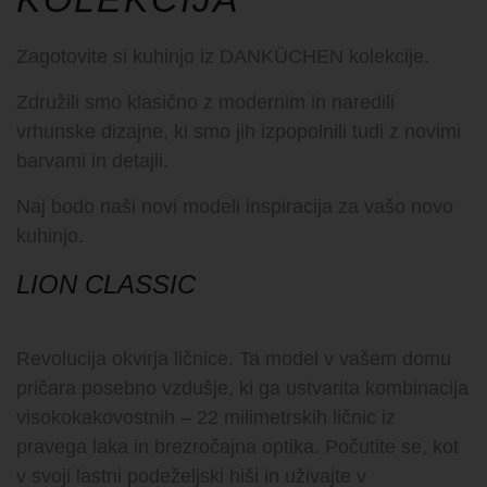
Zagotovite si kuhinjo iz DANKÜCHEN kolekcije.
Združili smo klasično z modernim in naredili
vrhunske dizajne, ki smo jih izpopolnili tudi z novimi
barvami in detajli.
Naj bodo naši novi modeli inspiracija za vašo novo
kuhinjo.
LION CLASSIC
Revolucija okvirja ličnice. Ta model v vašem domu
pričara posebno vzdušje, ki ga ustvarita kombinacija
visokokakovostnih – 22 milimetrskih ličnic iz
pravega laka in brezročajna optika. Počutite se, kot
v svoji lastni podeželjski hiši in uživajte v