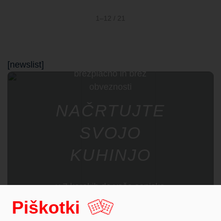
1–12 / 21
[newslist]
brezplačno in brez
obveznosti
NAČRTUJTE
SVOJO
KUHINJO
v 7 korakih do vaše sanjske
kuhinje
Piškotki
REZERVIRAJTE TERMIN