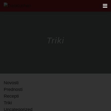
AKTUALNO
Triki
KUHINJE
FIRST
DANKÜCHEN STUDIO
Novosti
NAČRTOVANJE KUHINJE
Prednosti
Recepti
KONTAKT
Triki
Uncategorized