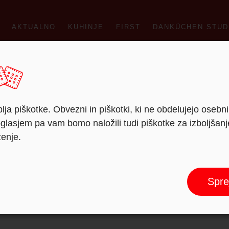
AKTUALNO
KUHINJE
FIRST
DANKÜCHEN STUD
lja piškotke. Obvezni in piškotki, ki ne obdelujejo osebn
lasjem pa vam bomo naložili tudi piškotke za izboljšan
ženje.
Spre