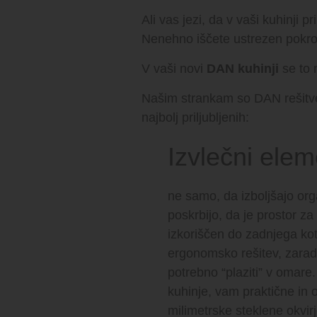
Ali vas jezi, da v vaši kuhinji
Nenehno iščete ustrezen pokro
V vaši novi
DAN kuhinji
se to 
Našim strankam so DAN rešitve z
najbolj priljubljenih:
Izvlečni elem
ne samo, da izboljšajo org
poskrbijo, da je prostor z
izkoriščen do zadnjega kot
ergonomsko rešitev, zarad
potrebno “plaziti” v omar
kuhinje, vam praktične in 
milimetrske steklene okvir