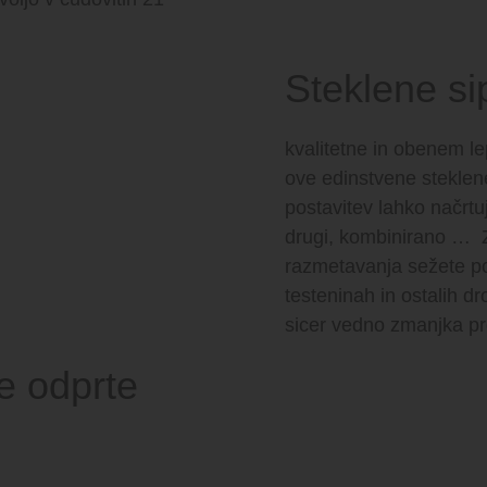
Steklene si
kvalitetne in obenem l
ove edinstvene steklen
postavitev lahko načrtuj
drugi, kombinirano … Z
razmetavanja sežete po
testeninah in ostalih d
sicer vedno zmanjka pr
 odprte