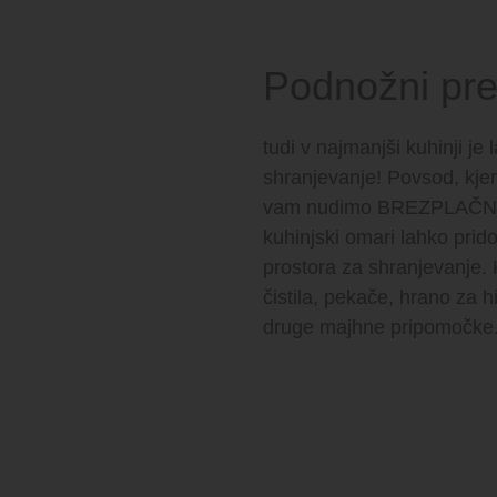
Podnožni pre
tudi v najmanjši kuhinji je
shranjevanje! Povsod, kjer 
vam nudimo BREZPLAČNE
kuhinjski omari lahko prid
prostora za shranjevanje.
čistila, pekače, hrano za hi
druge majhne pripomočke