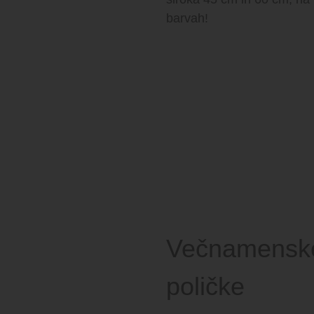
barvah!
Večnamenske
poličke