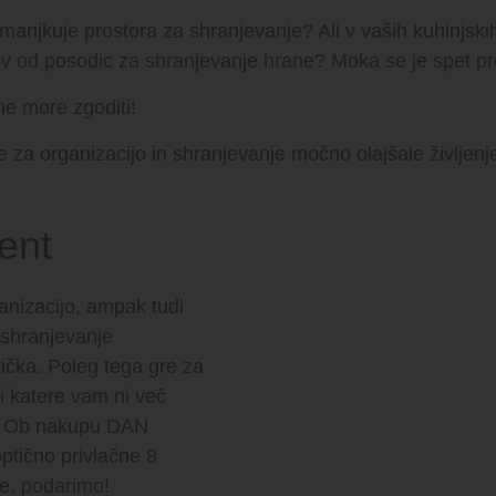
 primanjkuje prostora za shranjevanje? Ali v vaših kuhinjs
v od posodic za shranjevanje hrane? Moka se je spet pr
ne more zgoditi!
a organizacijo in shranjevanje močno olajšale življenje 
ent
anizacijo, ampak tudi
a shranjevanje
ička. Poleg tega gre za
i katere vam ni več
e. Ob nakupu DAN
optično privlačne 8
je, podarimo!