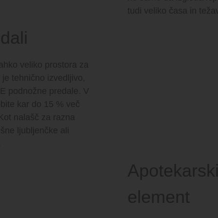
tudi veliko časa in teža
dali
 lahko veliko prostora za
je tehnično izvedljivo,
 podnožne predale. V
obite kar do 15 % več
 Kot nalašč za razna
šne ljubljenčke ali
.
Apotekarski
element