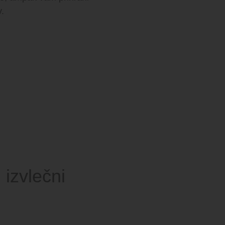
v.
 izvlečni