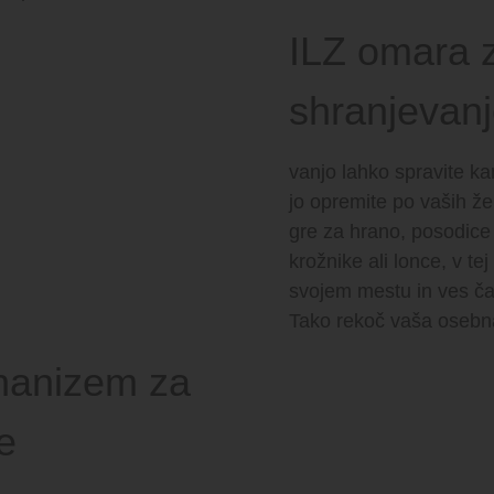
ILZ omara 
shranjevan
vanjo lahko spravite k
jo opremite po vaših že
gre za hrano, posodice 
krožnike ali lonce, v t
svojem mestu in ves č
Tako rekoč vaša osebn
hanizem za
e