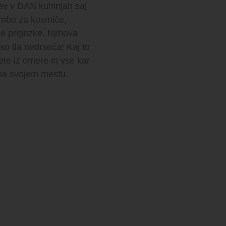
itev v DAN kuhinjah saj
mbo za kosmiče,
e prigrizke. Njihova
so tla nedrseča! Kaj to
te iz omere in vse kar
 na svojem mestu.