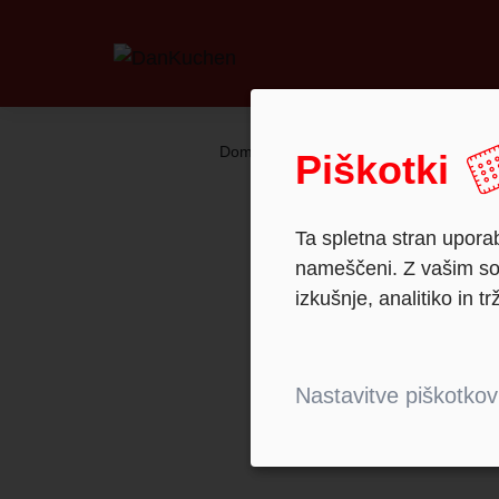
Domov
Novosti
Piškotki
Ta spletna stran uporab
nameščeni. Z vašim sog
izkušnje, analitiko in tr
Nastavitve piškotkov