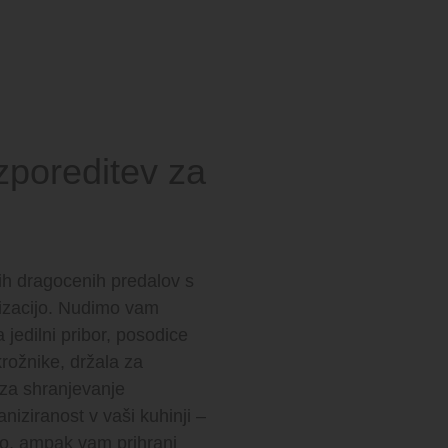
zporeditev za
jih dragocenih predalov s
nizacijo. Nudimo vam
 jedilni pribor, posodice
rožnike, držala za
 za shranjevanje
niziranost v vaši kuhinji –
o, ampak vam prihrani