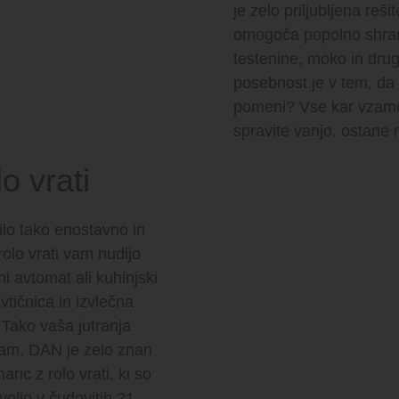
je zelo priljubljena reš
omogoča popolno shra
testenine, moko in drug
posebnost je v tem, da 
pomeni? Vse kar vzame
spravite vanjo, ostane
o vrati
bilo tako enostavno in
olo vrati vam nudijo
 avtomat ali kuhinjski
vtičnica in izvlečna
 Tako vaša jutranja
 vam. DAN je zelo znan
ric z rolo vrati, ki so
voljo v čudovitih 21