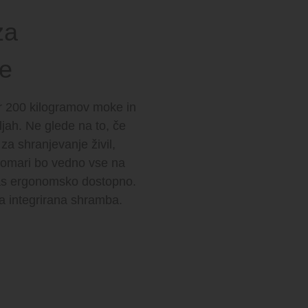
za
je
ar 200 kilogramov moke in
ljah. Ne glede na to, če
za shranjevanje živil,
ej omari bo vedno vse na
as ergonomsko dostopno.
a integrirana shramba.