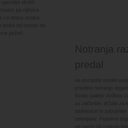
 uporaba skritih
redvsem pa njihova
aša Le-Mans omara
te lahko od loncev do
rce poželi.
Notranja ra
predal
ne pozabite urediti svo
pravilno notranjo orga
široko paleto vložkov za
za začimbe, držala za k
steklenice in zabojnike
zelenjave. Popolna orga
ne samo da izgleda lep