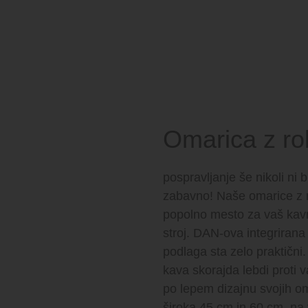
Omarica z rol
pospravljanje še nikoli ni 
zabavno! Naše omarice z r
popolno mesto za vaš kavni
stroj. DAN-ova integrirana 
podlaga sta zelo praktični.
kava skorajda lebdi proti
po lepem dizajnu svojih oma
široka 45 cm in 60 cm, na 