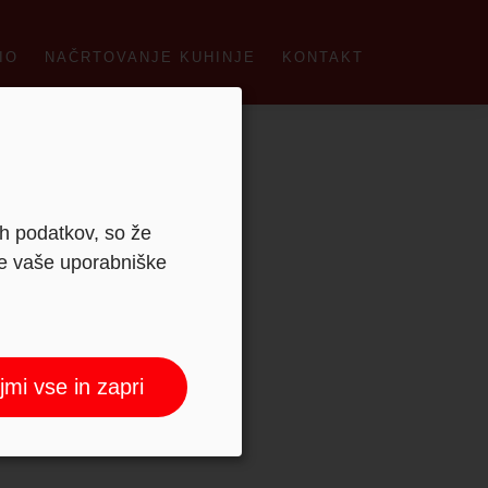
IO
NAČRTOVANJE KUHINJE
KONTAKT
ih podatkov, so že
je vaše uporabniške
jmi vse in zapri