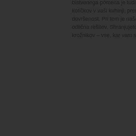
bistvenega pomena je tudi
kotičkov v vaši kuhinji, p
dovršenost. Pri tem je n
odlična rešitev. Shranjuje
krožnikov – vse, kar vam s