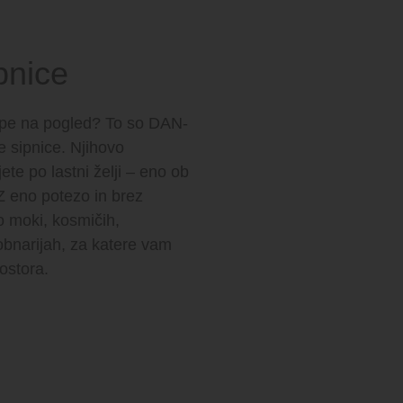
pnice
epe na pogled? To so DAN-
e sipnice. Njihovo
ete po lastni želji – eno ob
 eno potezo in brez
 moki, kosmičih,
robnarijah, za katere vam
ostora.