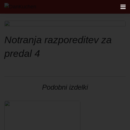
AKTUALNO
Notranja razporeditev za
KUHINJE
predal 4
FIRST
DANKÜCHEN STUDIO
Podobni izdelki
NAČRTOVANJE KUHINJE
KONTAKT