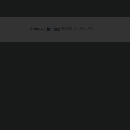
Domov
VISOK SIJAJ LAK
is_tax