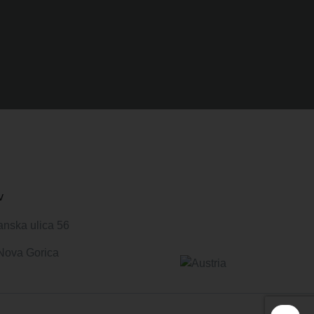
v
anska ulica 56
Nova Gorica