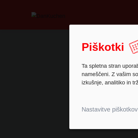
Piškotki
Ta spletna stran uporab
nameščeni. Z vašim sog
izkušnje, analitiko in tr
Nastavitve piškotkov