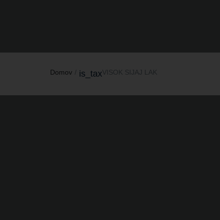
Domov
VISOK SIJAJ LAK
is_tax