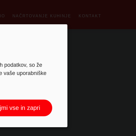
IO
NAČRTOVANJE KUHINJE
KONTAKT
ih podatkov, so že
je vaše uporabniške
jmi vse in zapri