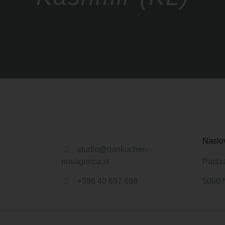
Naslo
studio@dankuchen-
novagorica.si
Partiz
+386 40 697 698
5000 