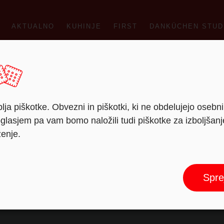
AKTUALNO
KUHINJE
FIRST
DANKÜCHEN STUD
lja piškotke. Obvezni in piškotki, ki ne obdelujejo osebn
lasjem pa vam bomo naložili tudi piškotke za izboljšan
ženje.
Fliederweiß (BL)
Spre